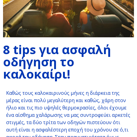
8 tips για ασφαλή
οδήγηση το
καλοκαίρι!
Καθώς τους καλοκαιρινούς μήνες η διάρκεια της
μέρας είναι πολύ μεγαλύτερη και καθώς, χάρη στον
ήλιο και τις πιο υψηλές θερμοκρασίες, όλοι έχουμε
ένα αίσθημα χαλάρωσης να μας συντροφεύει αρκετές
στιγμές, τα δύο τρίτα των οδηγών πιστεύουν ότι
αυτή είναι η ασφαλέστερη εποχή του χρόνου σε ό,τι