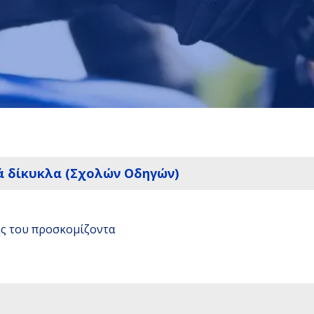
ά δίκυκλα (Σχολών Οδηγών)
ης του προσκομίζοντα